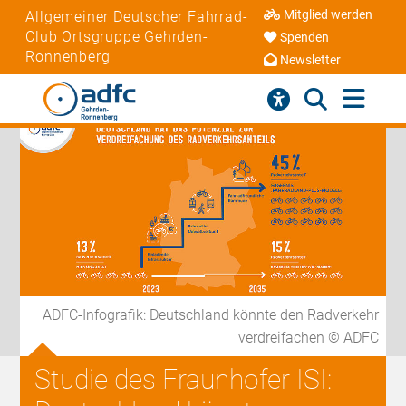
Mitglied werden
Allgemeiner Deutscher Fahrrad-
Club Ortsgruppe Gehrden-
Spenden
Ronnenberg
Newsletter
ADFC-Infografik: Deutschland könnte den Radverkehr
verdreifachen © ADFC
Studie des Fraunhofer ISI: