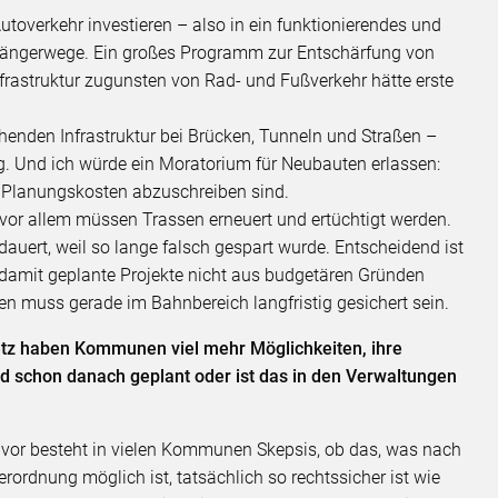
Autoverkehr investieren – also in ein funktionierendes und
gängerwege. Ein großes Programm zur Entschärfung von
astruktur zugunsten von Rad- und Fußverkehr hätte erste
ehenden Infrastruktur bei Brücken, Tunneln und Straßen –
g. Und ich würde ein Moratorium für Neubauten erlassen:
n Planungskosten abzuschreiben sind.
or allem müssen Trassen erneuert und ertüchtigt werden.
auert, weil so lange falsch gespart wurde. Entscheidend ist
g, damit geplante Projekte nicht aus budgetären Gründen
onen muss gerade im Bahnbereich langfristig gesichert sein.
tz haben Kommunen viel mehr Möglichkeiten, ihre
ird schon danach geplant oder ist das in den Verwaltungen
 vor besteht in vielen Kommunen Skepsis, ob das, was nach
rdnung möglich ist, tatsächlich so rechtssicher ist wie