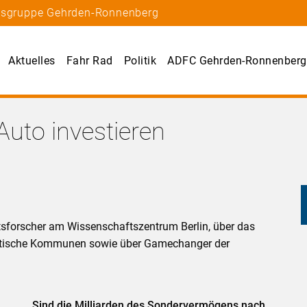
rtsgruppe Gehrden-Ronnenberg
Aktuelles
Fahr Rad
Politik
ADFC Gehrden-Ronnenberg
Auto investieren
ätsforscher am Wissenschaftszentrum Berlin, über das
ptische Kommunen sowie über Gamechanger der
Sind die Milliarden des Sondervermögens nach