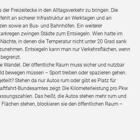
 der Freizeitecke in den Alltagsverkehr zu bringen. Die
s fehlt an sicherer Infrastruktur an Werktagen und an
tzen sowie an Bus- und Bahnhöfen. Ein weiterer
tarkregen zwingen Städte zum Entsiegeln. Wien hatte im
 Nächte, in denen die Temperatur nicht unter 20 Grad sank
iv zunehmen. Entsiegeln kann man nur Verkehrsflächen, wenn
 begrenzt.
he Wandel. Der öffentliche Raum muss sicher und nutzbar
eld bewegen müssen – Sport treiben oder spazieren gehen.
fgeteilt? Stehen da nur Autos rum oder gibt es Platz für
Kraftfahrt-Bundesamtes zeigt: Die Kilometerleistung pro Pkw
Zulassungszahlen. Das heißt, die Autos stehen mehr rum und
n Flächen stehen, blockieren sie den öffentlichen Raum –