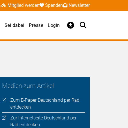
Mitglied werden
Spenden
Newsletter
Sei dabei
Presse
Login
Medien zum Artikel
Zum E-Paper Deutschland per Rad
entdecken
Zur Internetseite Deutschland per
Rad entdecken