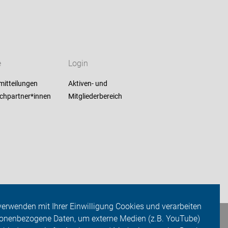
e
Login
mitteilungen
Aktiven- und
chpartner*innen
Mitgliederbereich
verwenden mit Ihrer Einwilligung Cookies und verarbeiten
onenbezogene Daten, um externe Medien (z.B. YouTube)