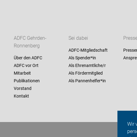
ADFC Gehrden-
Sei dabei
Press
Ronnenberg
ADFC-Mitgliedschaft
Presse
Über den ADFC
Als Spender*in
Anspre
ADFC vor Ort
Als Ehrenamtliche/r
Mitarbeit
Als Fördermitglied
Publikationen
Als Pannenhelfer*in
Vorstand
Kontakt
Wir 
pers